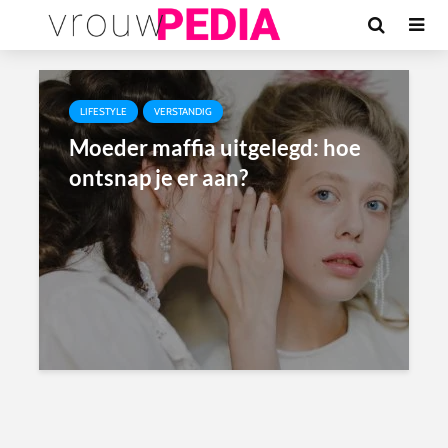
LIFESTYLE
VERSTANDIG
Moeder maffia uitgelegd: hoe
ontsnap je er aan?