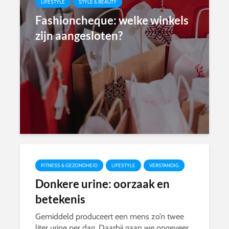
LIFESTYLE
STYLE & BEAUTY
Fashioncheque: welke winkels
zijn aangesloten?
FITNESS & GEZONDHEID
LIFESTYLE
VERSTANDIG
Donkere urine: oorzaak en
betekenis
Gemiddeld produceert een mens zo’n twee
liter urine per dag. Daarbij gaan we ongeveer