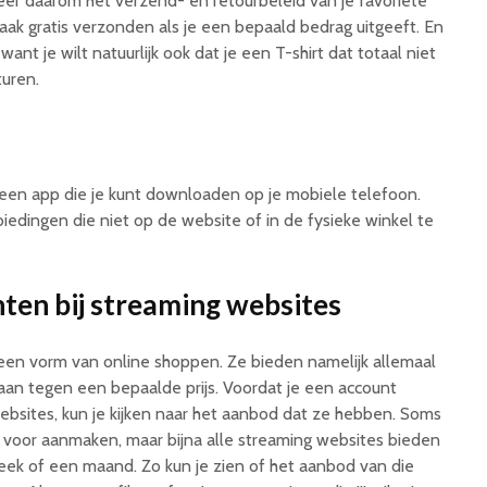
er daarom het verzend- en retourbeleid van je favoriete
vaak gratis verzonden als je een bepaald bedrag uitgeeft. En
 want je wilt natuurlijk ook dat je een T-shirt dat totaal niet
turen.
 een app die je kunt downloaden op je mobiele telefoon.
dingen die niet op de website of in de fysieke winkel te
en bij streaming websites
een vorm van online shoppen. Ze bieden namelijk allemaal
 aan tegen een bepaalde prijs. Voordat je een account
bsites, kun je kijken naar het aanbod dat ze hebben. Soms
 voor aanmaken, maar bijna alle streaming websites bieden
ek of een maand. Zo kun je zien of het aanbod van die