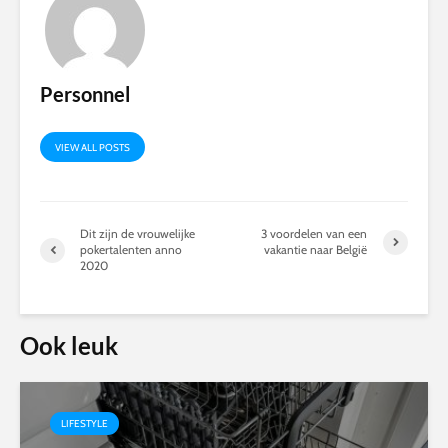
Personnel
VIEW ALL POSTS
Dit zijn de vrouwelijke
3 voordelen van een
pokertalenten anno
vakantie naar België
2020
Ook leuk
LIFESTYLE