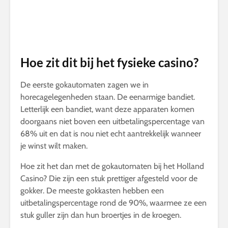
Hoe zit dit bij het fysieke casino?
De eerste gokautomaten zagen we in
horecagelegenheden staan. De eenarmige bandiet.
Letterlijk een bandiet, want deze apparaten komen
doorgaans niet boven een uitbetalingspercentage van
68% uit en dat is nou niet echt aantrekkelijk wanneer
je winst wilt maken.
Hoe zit het dan met de gokautomaten bij het Holland
Casino? Die zijn een stuk prettiger afgesteld voor de
gokker. De meeste gokkasten hebben een
uitbetalingspercentage rond de 90%, waarmee ze een
stuk guller zijn dan hun broertjes in de kroegen.