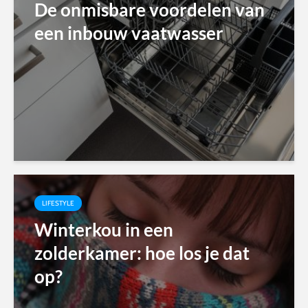
De onmisbare voordelen van
een inbouw vaatwasser
LIFESTYLE
Winterkou in een
zolderkamer: hoe los je dat
op?