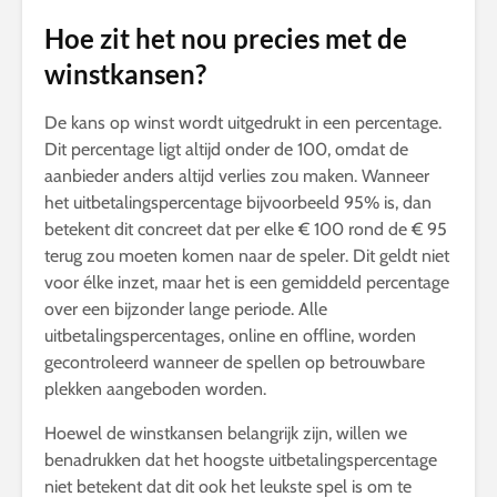
Hoe zit het nou precies met de
winstkansen?
De kans op winst wordt uitgedrukt in een percentage.
Dit percentage ligt altijd onder de 100, omdat de
aanbieder anders altijd verlies zou maken. Wanneer
het uitbetalingspercentage bijvoorbeeld 95% is, dan
betekent dit concreet dat per elke € 100 rond de € 95
terug zou moeten komen naar de speler. Dit geldt niet
voor élke inzet, maar het is een gemiddeld percentage
over een bijzonder lange periode. Alle
uitbetalingspercentages, online en offline, worden
gecontroleerd wanneer de spellen op betrouwbare
plekken aangeboden worden.
Hoewel de winstkansen belangrijk zijn, willen we
benadrukken dat het hoogste uitbetalingspercentage
niet betekent dat dit ook het leukste spel is om te