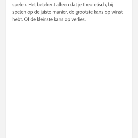
spelen. Het betekent alleen dat je theoretisch, bij
spelen op de juiste manier, de grootste kans op winst
hebt. Of de kleinste kans op verlies.