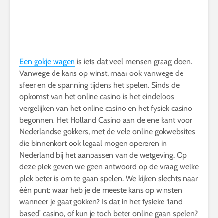
Een gokje wagen
is iets dat veel mensen graag doen.
Vanwege de kans op winst, maar ook vanwege de
sfeer en de spanning tijdens het spelen. Sinds de
opkomst van het online casino is het eindeloos
vergelijken van het online casino en het fysiek casino
begonnen. Het Holland Casino aan de ene kant voor
Nederlandse gokkers, met de vele online gokwebsites
die binnenkort ook legaal mogen opereren in
Nederland bij het aanpassen van de wetgeving. Op
deze plek geven we geen antwoord op de vraag welke
plek beter is om te gaan spelen. We kijken slechts naar
één punt: waar heb je de meeste kans op winsten
wanneer je gaat gokken? Is dat in het fysieke ‘land
based’ casino, of kun je toch beter online gaan spelen?