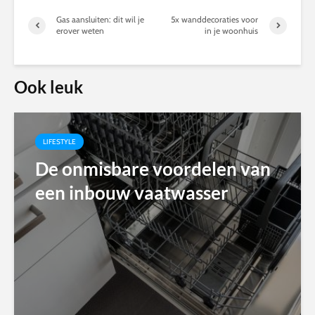
Gas aansluiten: dit wil je
5x wanddecoraties voor
erover weten
in je woonhuis
Ook leuk
LIFESTYLE
De onmisbare voordelen van
een inbouw vaatwasser