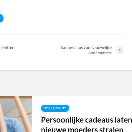
je kitten
Business tips voor vrouwelijke
ondernemers
STYLE & BEAUTY
Persoonlijke cadeaus late
nieuwe moeders stralen