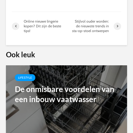
Online nieuwe lingerie
Stijlvol ouder worden:
kopen? Dit zijn de beste
de nieuwste trends in
tips!
sta-op-stoel ontwerpen
Ook leuk
LIFESTYLE
De onmisbare voordelen van
een inbouw vaatwasser