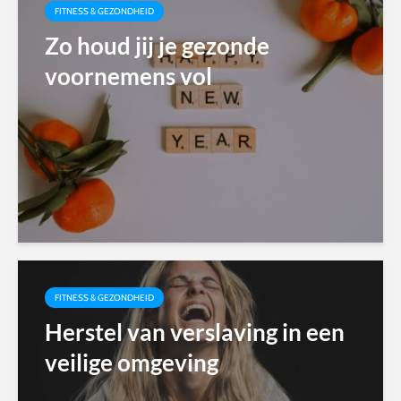
FITNESS & GEZONDHEID
Zo houd jij je gezonde
voornemens vol
FITNESS & GEZONDHEID
Herstel van verslaving in een
veilige omgeving