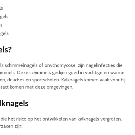
ls
gels
ls
gels
els?
ls schimmelnagels of onychomycose, zijn nagelinfecties die
immels. Deze schimmels gedijen goed in vochtige en warme
, douches en sportscholen. Kalknagels komen vaak voor bij
ontact komen met deze omgevingen.
lknagels
n die het risico op het ontwikkelen van kalknagels vergroten.
aken zijn: