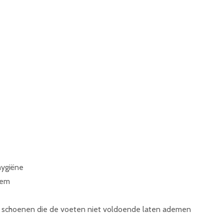
hygiëne
eem
e schoenen die de voeten niet voldoende laten ademen