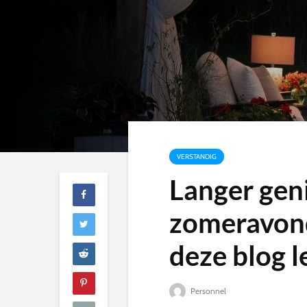
VERSTANDIG
Langer geni
zomeravond
deze blog l
Personnel