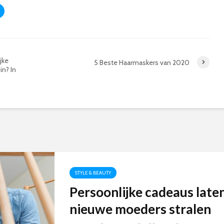
jke
5 Beste Haarmaskers van 2020
n? In
STYLE & BEAUTY
Persoonlijke cadeaus late
nieuwe moeders stralen