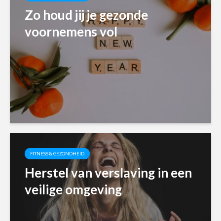
Zo houd jij je gezonde
voornemens vol
FITNESS & GEZONDHEID
Herstel van verslaving in een
veilige omgeving