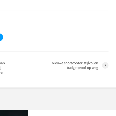
 van
Nieuwe snorscooter: stijlvol en
j
budgetproof op weg
ren