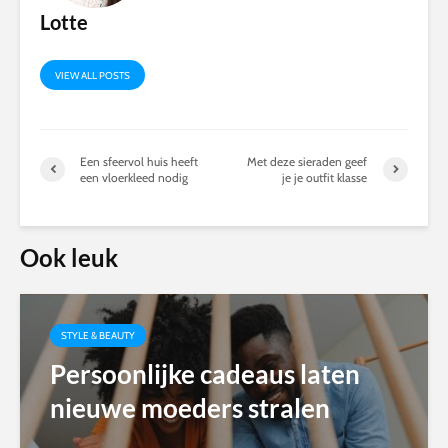
Lotte
VIEW ALL POSTS
Een sfeervol huis heeft
Met deze sieraden geef
een vloerkleed nodig
je je outfit klasse
Ook leuk
STYLE & BEAUTY
Persoonlijke cadeaus laten
nieuwe moeders stralen