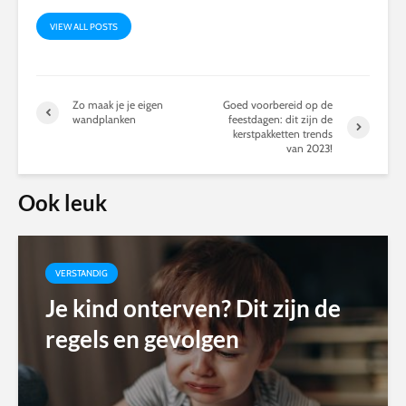
VIEW ALL POSTS
Zo maak je je eigen
Goed voorbereid op de
wandplanken
feestdagen: dit zijn de
kerstpakketten trends
van 2023!
Ook leuk
VERSTANDIG
Je kind onterven? Dit zijn de
regels en gevolgen