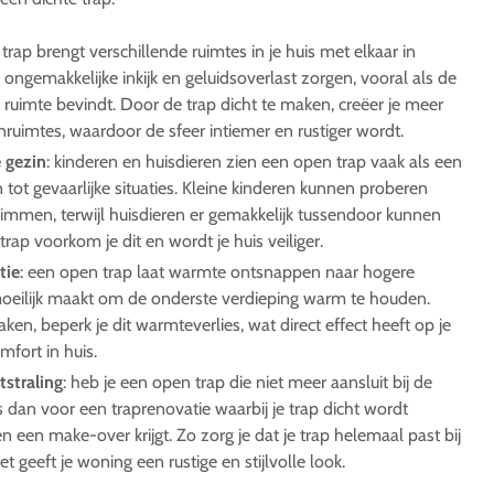
trap brengt verschillende ruimtes in je huis met elkaar in
 ongemakkelijke inkijk en geluidsoverlast zorgen, vooral als de
e ruimte bevindt. Door de trap dicht te maken, creëer je meer
ruimtes, waardoor de sfeer intiemer en rustiger wordt.
e gezin
: kinderen en huisdieren zien een open trap vaak als een
n tot gevaarlijke situaties. Kleine kinderen kunnen proberen
immen, terwijl huisdieren er gemakkelijk tussendoor kunnen
trap voorkom je dit en wordt je huis veiliger.
tie
: een open trap laat warmte ontsnappen naar hogere
moeilijk maakt om de onderste verdieping warm te houden.
ken, beperk je dit warmteverlies, wat direct effect heeft op je
mfort in huis.
straling
: heb je een open trap die niet meer aansluit bij de
ies dan voor een traprenovatie waarbij je trap dicht wordt
een make-over krijgt. Zo zorg je dat je trap helemaal past bij
t geeft je woning een rustige en stijlvolle look.