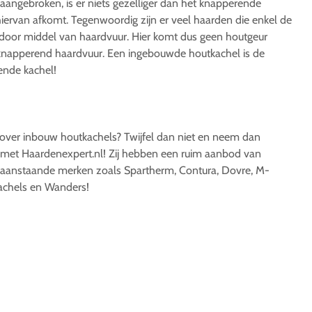
aangebroken, is er niets gezelliger dan het knapperende
iervan afkomt. Tegenwoordig zijn er veel haarden die enkel de
t door middel van haardvuur. Hier komt dus geen houtgeur
n knapperend haardvuur. Een ingebouwde houtkachel is de
ende kachel!
over inbouw houtkachels? Twijfel dan niet en neem dan
op met Haardenexpert.nl! Zij hebben een ruim aanbod van
aanstaande merken zoals Spartherm, Contura, Dovre, M-
achels en Wanders!