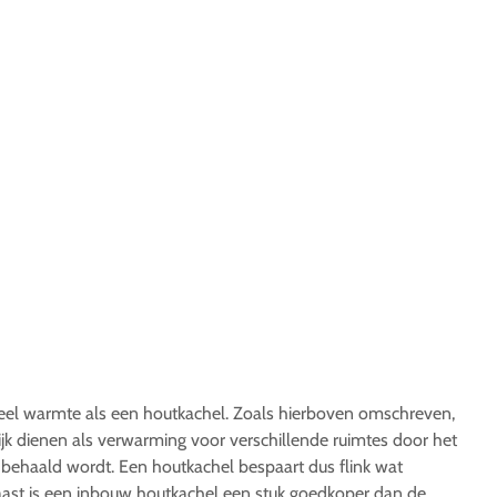
eel warmte als een houtkachel. Zoals hierboven omschreven,
jk dienen als verwarming voor verschillende ruimtes door het
ehaald wordt. Een houtkachel bespaart dus flink wat
naast is een inbouw houtkachel een stuk goedkoper dan de