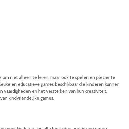
jk om niet alleen te leren, maar ook te spelen en plezier te
l leuke en educatieve games beschikbaar die kinderen kunnen
n vaardigheden en het versterken van hun creativiteit.
 van kindvriendelijke games.
me voor kinderen van alle leeftijden. Het is een open-