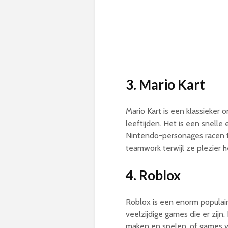
3. Mario Kart
Mario Kart is een klassieker 
leeftijden. Het is een snell
Nintendo-personages racen t
teamwork terwijl ze plezier 
4. Roblox
Roblox is een enorm populai
veelzijdige games die er zij
maken en spelen, of games v