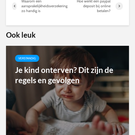
Waarom een
Hoe werkt een paypal
aansprakelijkheidsverzekering
deposit bij online
zo handig is
betalen?
Ook leuk
VERSTANDIG
Je kind onterven? Dit zijn de
regels en gevolgen