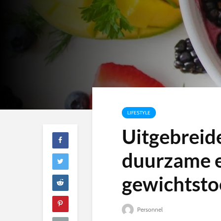
LIFESTYLE
Uitgebreid
duurzame 
gewichtst
Personnel