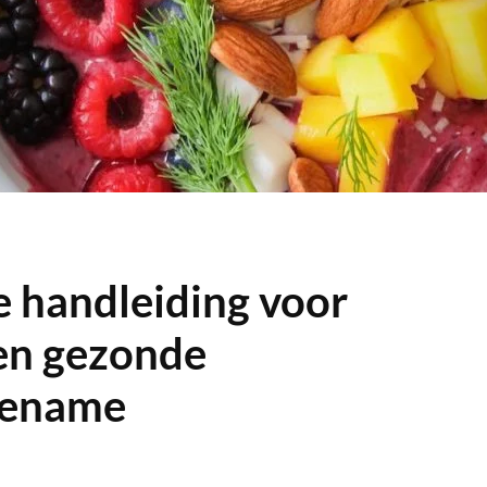
e handleiding voor
en gezonde
oename