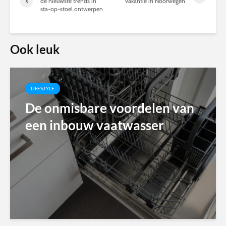
de nieuwste trends in
vakantie in Noorwegen
sta-op-stoel ontwerpen
Ook leuk
LIFESTYLE
De onmisbare voordelen van
een inbouw vaatwasser